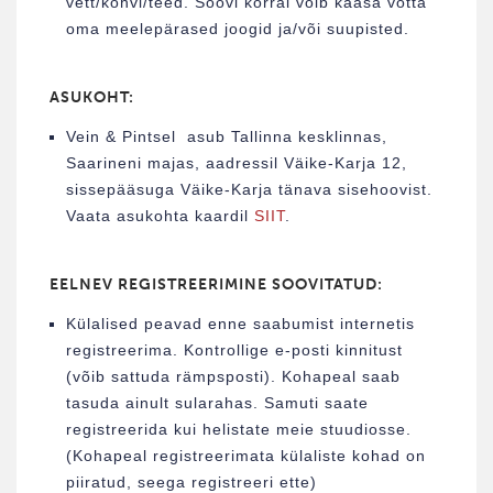
vett/kohvi/teed. Soovi korral võib kaasa võtta
oma meelepärased joogid ja/või suupisted.
ASUKOHT:
Vein & Pintsel asub Tallinna kesklinnas,
Saarineni majas, aadressil Väike-Karja 12,
sissepääsuga Väike-Karja tänava sisehoovist.
Vaata asukohta kaardil
SIIT
.
EELNEV REGISTREERIMINE SOOVITATUD:
Külalised peavad enne saabumist internetis
registreerima. Kontrollige e-posti kinnitust
(võib sattuda rämpsposti). Kohapeal saab
tasuda ainult sularahas. Samuti saate
registreerida kui helistate meie stuudiosse.
(Kohapeal registreerimata külaliste kohad on
piiratud, seega registreeri ette)