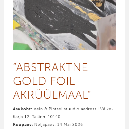
“ABST­RAKT­NE
GOLD FOIL
AKRÜÜL­MAAL”
Asukoht:
Vein & Pintsel stuudio aadressil Väike-
Karja 12, Tallinn, 10140
Kuupäev:
Neljapäev, 14 Mai 2026