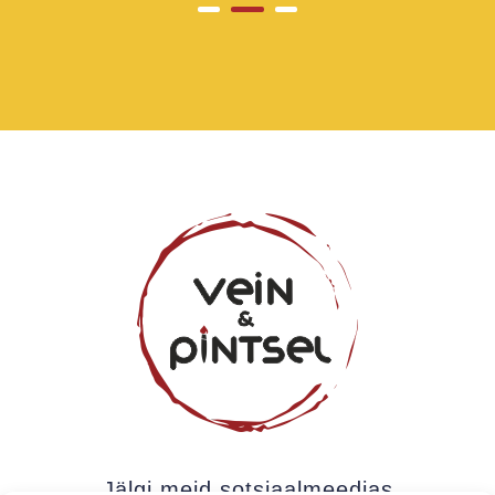
Jälgi meid sotsiaalmeedias