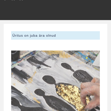
Üritus on juba ära olnud