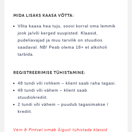
MIDA LISAKS KAASA VÕTTA:
Võta kaasa hea tuju, soovi korral oma lemmik
jook ja/või kerged suupisted. Klaasid,
pudeliavajad ja muu tarvilik on stuudios
saadaval. NB! Peab olema 18+ et alkoholi
tarbida.
REGISTREERIMISE TÜHISTAMINE:
48 tundi või rohkem – klient saab raha tagasi.
48 tundi või vähem – klient saab
stuudiokrediit.
2 tundi või vähem – puudub tagasimakse /
krediit.
Vein & Pintsel omab õigust tühistada klassid