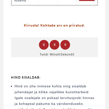
lõuend
Kiirusta! Kohtade arv on piiratud.
0
0
0
Tundi
Minutit
Sekundit
HIND SISALDAB:
Hind on ühe inimese kohta ning sisaldab
juhendajat ja kõike vajalikke kunstitarbeid.
Igale osalejale on pokaal tervitusjooki hinnas
ja kohapeal pakume ka värskenduseks