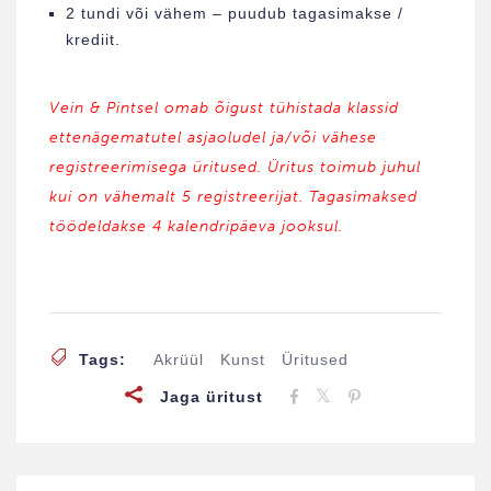
2 tundi või vähem – puudub tagasimakse /
krediit.
Vein & Pintsel omab õigust tühistada klassid
ettenägematutel asjaoludel ja/või vähese
registreerimisega üritused. Üritus toimub juhul
kui on vähemalt 5 registreerijat. Tagasimaksed
töödeldakse 4 kalendripäeva jooksul.
Tags:
Akrüül
Kunst
Üritused
Jaga üritust