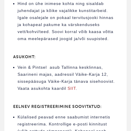
Hind on ühe inimese kohta ning sisaldab
juhendajat ja kõike vajalikke kunstitarbeid.
Igale osalejale on pokaal tervitusjooki hinnas
ja kohapeal pakume ka värskenduseks
vett/kohvi/teed. Soovi korral võib kaasa võtta
oma meelepärased joogid ja/või suupisted.
ASUKOHT:
Vein & Pintsel asub Tallinna kesklinnas,
Saarineni majas, aadressil Väike-Karja 12,
sissepääsuga Väike-Karja tänava sisehoovist.
Vaata asukohta kaardil
SIIT
.
EELNEV REGISTREERIMINE SOOVITATUD:
Külalised peavad enne saabumist internetis
registreerima. Kontrollige e-posti kinnitust