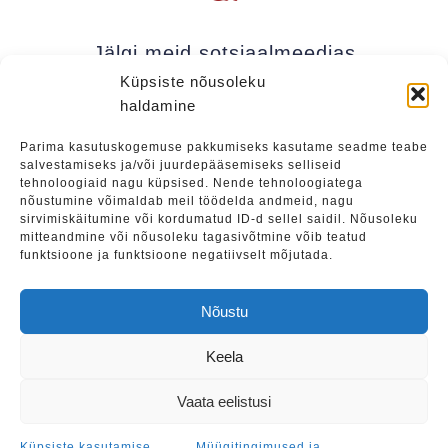
Jälgi meid sotsiaalmeedias
Küpsiste nõusoleku
haldamine
Kui soovite olla kursis meie uudistega (uued
Parima kasutuskogemuse pakkumiseks kasutame seadme teabe
salvestamiseks ja/või juurdepääsemiseks selliseid
üritused, eripakkumised jne), soovitame liituda
tehnoloogiaid nagu küpsised. Nende tehnoloogiatega
meie uudiskirjaga.
nõustumine võimaldab meil töödelda andmeid, nagu
sirvimiskäitumine või kordumatud ID-d sellel saidil. Nõusoleku
mitteandmine või nõusoleku tagasivõtmine võib teatud
funktsioone ja funktsioone negatiivselt mõjutada.
Liitu
Nõustu
Keela
Tulevased üritused
|
Teenused
|
Maalide müük
Vaata eelistusi
Müügitingimused ja privaatsuspoliitika
|
Küpsiste
kasutamise poliitika
Küpsiste kasutamise
Müügitingimused ja