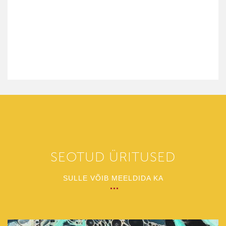
SEOTUD ÜRITUSED
SULLE VÕIB MEELDIDA KA