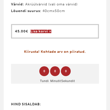
Värvid
:
Akrüülvärvid (vali oma värvid)
Lõuendi suurus:
40cmx50cm
45.00
€
Lisa korvi »
Kiirusta! Kohtade arv on piiratud.
0
0
0
Tundi
Minutit
Sekundit
HIND SISALDAB: