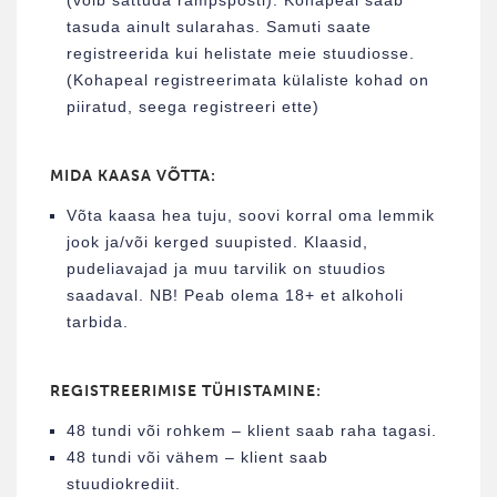
(võib sattuda rämpsposti). Kohapeal saab
tasuda ainult sularahas. Samuti saate
registreerida kui helistate meie stuudiosse.
(Kohapeal registreerimata külaliste kohad on
piiratud, seega registreeri ette)
MIDA KAASA VÕTTA:
Võta kaasa hea tuju, soovi korral oma lemmik
jook ja/või kerged suupisted. Klaasid,
pudeliavajad ja muu tarvilik on stuudios
saadaval. NB! Peab olema 18+ et alkoholi
tarbida.
REGISTREERIMISE TÜHISTAMINE:
48 tundi või rohkem – klient saab raha tagasi.
48 tundi või vähem – klient saab
stuudiokrediit.