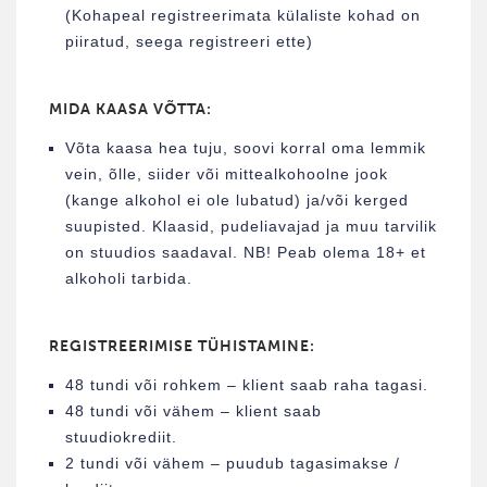
(Kohapeal registreerimata külaliste kohad on
piiratud, seega registreeri ette)
MIDA KAASA VÕTTA:
Võta kaasa hea tuju, soovi korral oma lemmik
vein, õlle, siider või mittealkohoolne jook
(kange alkohol ei ole lubatud) ja/või kerged
suupisted. Klaasid, pudeliavajad ja muu tarvilik
on stuudios saadaval. NB! Peab olema 18+ et
alkoholi tarbida.
REGISTREERIMISE TÜHISTAMINE:
48 tundi või rohkem – klient saab raha tagasi.
48 tundi või vähem – klient saab
stuudiokrediit.
2 tundi või vähem – puudub tagasimakse /