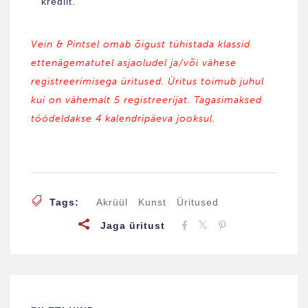
krediit.
Vein & Pintsel omab õigust tühistada klassid
ettenägematutel asjaoludel ja/või vähese
registreerimisega üritused. Üritus toimub juhul
kui on vähemalt 5 registreerijat. Tagasimaksed
töödeldakse 4 kalendripäeva jooksul.
Tags:
Akrüül
Kunst
Üritused
Jaga üritust