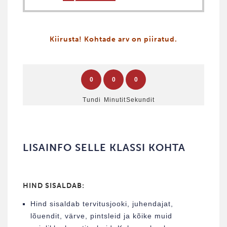
Kiirusta! Kohtade arv on piiratud.
0
0
0
Tundi
Minutit
Sekundit
LISAINFO SELLE KLASSI KOHTA
HIND SISALDAB:
Hind sisaldab tervitusjooki, juhendajat,
lõuendit, värve, pintsleid ja kõike muid