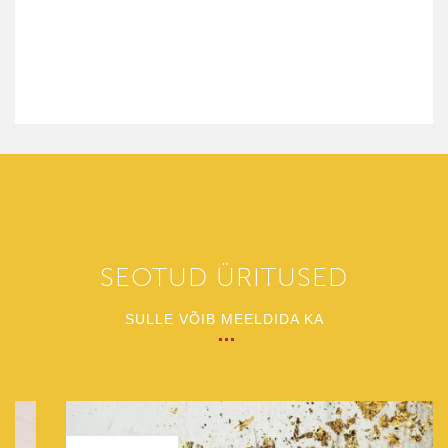
SEOTUD ÜRITUSED
SULLE VÕIB MEELDIDA KA