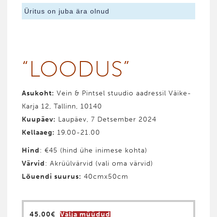
Üritus on juba ära olnud
“LOODUS”
Asukoht:
Vein & Pintsel stuudio aadressil Väike-
Karja 12, Tallinn, 10140
Kuupäev:
Laupäev, 7 Detsember 2024
Kellaaeg:
19.00-21.00
Hind
: €45 (hind ühe inimese kohta)
Värvid
: Akrüülvärvid (vali oma värvid)
Lõuendi suurus:
40cmx50cm
45.00
€
Välja müüdud