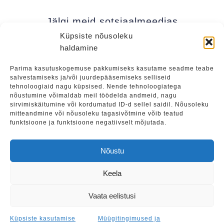
Jälgi meid sotsiaalmeedias
Küpsiste nõusoleku
haldamine
Kui soovite olla kursis meie uudistega (uued
Parima kasutuskogemuse pakkumiseks kasutame seadme teabe
salvestamiseks ja/või juurdepääsemiseks selliseid
üritused, eripakkumised jne), soovitame liituda
tehnoloogiaid nagu küpsised. Nende tehnoloogiatega
meie uudiskirjaga.
nõustumine võimaldab meil töödelda andmeid, nagu
sirvimiskäitumine või kordumatud ID-d sellel saidil. Nõusoleku
mitteandmine või nõusoleku tagasivõtmine võib teatud
funktsioone ja funktsioone negatiivselt mõjutada.
Liitu
Nõustu
Keela
Tulevased üritused
|
Teenused
|
Maalide müük
Vaata eelistusi
Müügitingimused ja privaatsuspoliitika
|
Küpsiste
kasutamise poliitika
Küpsiste kasutamise
Müügitingimused ja
© Vein & Pintsel OÜ. Kõik õigused kaitstud.