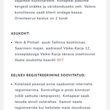
vajalikke kunstitarbeid. Kohapeal pakume
kergeid snäkke ja värskenduseks vett. Valmis
kunstiteose saab klient endaga kaasa.
Orienteeruv kestus on 2 tundi.
ASUKOHT:
Vein & Pintsel asub Tallinna kesklinnas,
Saarineni majas, aadressil Väike-Karja 12,
sissepääsuga Väike-Karja tänava sisehoovist.
Vaata asukohta kaardil
SIIT
.
EELNEV REGISTREERIMINE SOOVITATUD:
Külalised peavad enne saabumist internetis
registreerima. Kontrollige e-posti kinnitust
(võib sattuda rämpsposti). Kohapeal saab
tasuda ainult sularahas. Samuti saate
registreerida kui helistate meie stuudiosse.