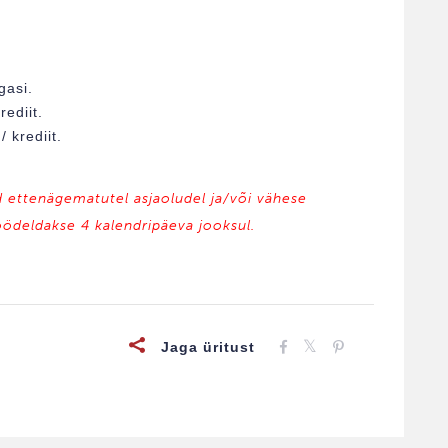
gasi.
ediit.
 krediit.
d ettenägematutel asjaoludel ja/või vähese
öödeldakse 4 kalendripäeva jooksul.
Jaga üritust