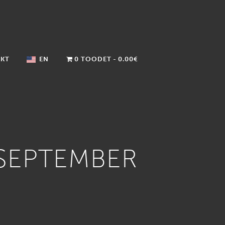
KT
EN
0 TOODET
0.00€
 SEPTEMBER