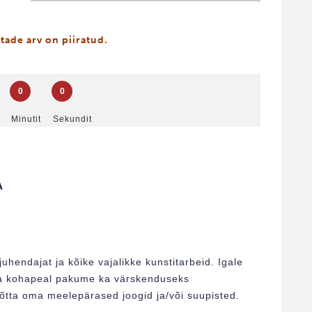
tade arv on piiratud.
0
0
Minutit
Sekundit
A
uhendajat ja kõike vajalikke kunstitarbeid. Igale
s ja kohapeal pakume ka värskenduseks
võtta oma meelepärased joogid ja/või suupisted.