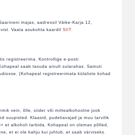
Saarineni majas, aadressil Väike-Karja 12,
vist. Vaata asukohta kaardil
SIIT
.
s registreerima. Kontrollige e-posti
 Kohapeal saab tasuda ainult sularahas. Samuti
uudiosse. (Kohapeal registreerimata külaliste kohad
mik vein, õlle, siider või mittealkohoolne jook
ed suupisted. Klaasid, pudeliavajad ja muu tarvilik
 et alkoholi tarbida. Kohapeal on olemas põlled,
line, et ei ole kahju kui juhtub, et saab värviseks.