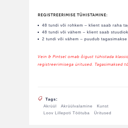
REGISTREERIMISE TÜHISTAMINE:
48 tundi või rohkem – klient saab raha ta
48 tundi või vähem – klient saab stuudiokr
2 tundi või vähem – puudub tagasimakse /
Vein & Pintsel omab õigust tühistada klassi
registreerimisega üritused. Tagasimaksed t
Tags:
Akrüül
Akrüülvalamine
Kunst
Loov Lillepoti Töötuba
Üritused