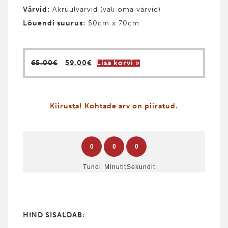
Värvid
:
Akrüülvärvid (vali oma värvid)
Lõuendi suurus:
50cm x 70cm
Algne
Praegune
65.00
€
59.00
€
Lisa korvi »
hind
hind
oli:
on:
65.00€.
59.00€.
Kiirusta! Kohtade arv on piiratud.
0
0
0
Tundi
Minutit
Sekundit
HIND SISALDAB: