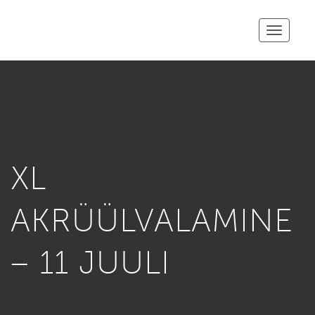
Toggle
navigatio
XL
AKRÜÜLVALAMINE
– 11 JUULI