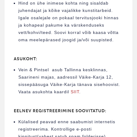
Hind on ühe inimese kohta ning sisaldab
juhendajat ja kõike vajalikke kunstitarbeid.
Igale osalejale on pokaal tervitusjooki hinnas
ja kohapeal pakume ka värskenduseks
vett/kohvi/teed. Soovi korral võib kaasa võtta
oma meelepärased joogid ja/või suupisted.
ASUKOHT:
Vein & Pintsel asub Tallinna kesklinnas,
Saarineni majas, aadressil Väike-Karja 12,
sissepääsuga Väike-Karja tänava sisehoovist.
Vaata asukohta kaardil
SIIT
.
EELNEV REGISTREERIMINE SOOVITATUD:
Külalised peavad enne saabumist internetis
registreerima. Kontrollige e-posti
kinnitust(vahest satub spam folderisse).