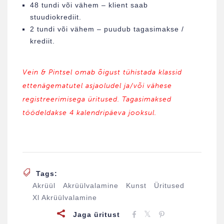
48 tundi või vähem – klient saab
stuudiokrediit.
2 tundi või vähem – puudub tagasimakse /
krediit.
Vein & Pintsel omab õigust tühistada klassid
ettenägematutel asjaoludel ja/või vähese
registreerimisega üritused. Tagasimaksed
töödeldakse 4 kalendripäeva jooksul.
Tags:
Akrüül
Akrüülvalamine
Kunst
Üritused
Xl Akrüülvalamine
Jaga üritust