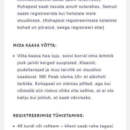
Kohapeal saab tasuda ainult sularahas. Samuti
saate registreerida kui helistate meie
stuudiosse. (Kohapeal registreerimata külaliste
kohad on piiratud, seega registreeri ette)
MIDA KAASA VÕTTA:
Võta kaasa hea tuju, soovi korral oma lemmik
jook ja/või kerged suupisted. Klaasid,
pudeliavajad ja muu tarvilik on stuudios
saadaval. NB! Peab olema 18+ et alkoholi
tarbida. Kohapeal on olemas põlled, aga kui
võimalik siis riietus võiks olla selline, et ei ole
kahju kui juhtub, et saab värviseks.
REGISTREERIMISE TÜHISTAMINE:
48 tundi või rohkem – klient saab raha tagasi.