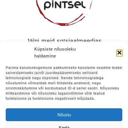
Jälgi meid sotsiaalmeedias
Küpsiste nõusoleku
haldamine
Kui soovite olla kursis meie uudistega (uued
Parima kasutuskogemuse pakkumiseks kasutame seadme teabe
salvestamiseks ja/või juurdepääsemiseks selliseid
üritused, eripakkumised jne), soovitame liituda
tehnoloogiaid nagu küpsised. Nende tehnoloogiatega
meie uudiskirjaga.
nõustumine võimaldab meil töödelda andmeid, nagu
sirvimiskäitumine või kordumatud ID-d sellel saidil. Nõusoleku
mitteandmine või nõusoleku tagasivõtmine võib teatud
funktsioone ja funktsioone negatiivselt mõjutada.
Liitu
Nõustu
Keela