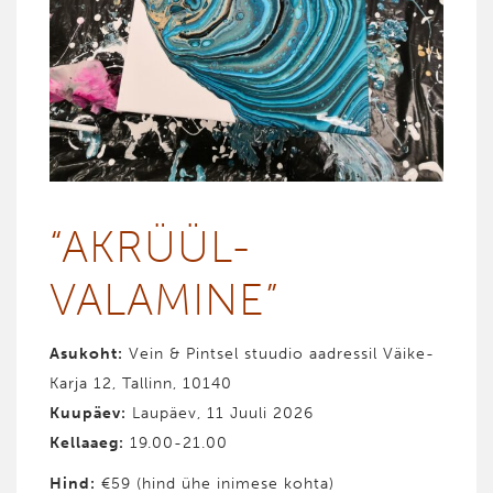
“AKRÜÜL­
VALAMINE”
Asukoht:
Vein & Pintsel stuudio aadressil Väike-
Karja 12, Tallinn, 10140
Kuupäev:
Laupäev, 11 Juuli 2026
Kellaaeg:
19.00-21.00
Hind
:
€59 (hind ühe inimese kohta)