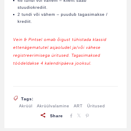
48 tundi või vähem – klient saab
stuudiokrediit.
2 tundi või vähem – puudub tagasimakse /
krediit.
Vein & Pintsel omab õigust tühistada klassid
ettenägematutel asjaoludel ja/või vähese
registreerimisega üritused. Tagasimaksed
töödeldakse 4 kalendripäeva jooksul.
Tags:
Akrüül
Akrüülvalamine
ART
Üritused
Share