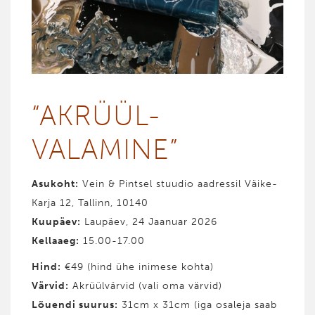
“AKRÜÜL­
VALAMINE”
Asukoht:
Vein & Pintsel stuudio aadressil Väike-
Karja 12, Tallinn, 10140
Kuupäev:
Laupäev, 24 Jaanuar 2026
Kellaaeg:
15.00-17.00
Hind
:
€49 (hind ühe inimese kohta)
Värvid
:
Akrüülvärvid (vali oma värvid)
Lõuendi suurus:
31cm x 31cm (iga osaleja saab