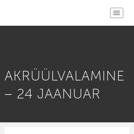
Toggle
navigatio
AKRÜÜLVALAMINE
– 24 JAANUAR