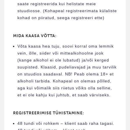
saate registreerida kui helistate meie
stuudiosse. (Kohapeal registreerimata külaliste
kohad on piiratud, seega registreeri ette)
MIDA KAASA VÕTTA:
Võta kaasa hea tuju, soovi korral oma lemmik
vein, õlle, siider või mittealkohoolne jook
(kange alkohol ei ole lubatud) ja/või kerged
suupisted. Klaasid, pudeliavajad ja muu tarvilik
on stuudios saadaval. NB! Peab olema 18+ et
alkoholi tarbida. Kohapeal on olemas põlled,
aga kui võimalik siis riietus võiks olla selline,
et ei ole kahju kui juhtub, et saab värviseks.
REGISTREERIMISE TÜHISTAMINE:
48 tundi või rohkem – klient saab raha tagasi.