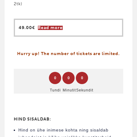
2tk)
49.00
€
Read more
Hurry up! The number of tickets are limited.
0
0
0
Tundi
Minutit
Sekundit
HIND SISALDAB:
Hind on ühe inimese kohta ning sisaldab