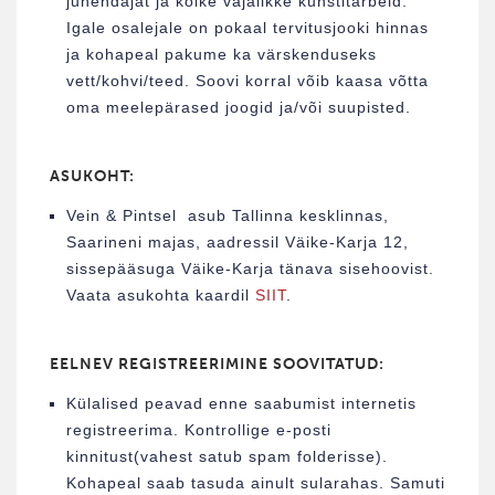
juhendajat ja kõike vajalikke kunstitarbeid.
Igale osalejale on pokaal tervitusjooki hinnas
ja kohapeal pakume ka värskenduseks
vett/kohvi/teed. Soovi korral võib kaasa võtta
oma meelepärased joogid ja/või suupisted.
ASUKOHT:
Vein & Pintsel asub Tallinna kesklinnas,
Saarineni majas, aadressil Väike-Karja 12,
sissepääsuga Väike-Karja tänava sisehoovist.
Vaata asukohta kaardil
SIIT
.
EELNEV REGISTREERIMINE SOOVITATUD:
Külalised peavad enne saabumist internetis
registreerima. Kontrollige e-posti
kinnitust(vahest satub spam folderisse).
Kohapeal saab tasuda ainult sularahas. Samuti