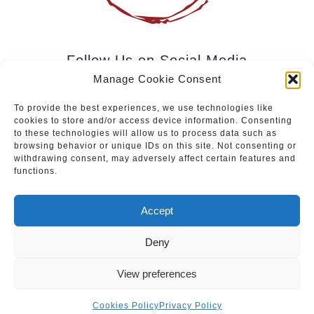
Follow Us on Social Media
Manage Cookie Consent
To provide the best experiences, we use technologies like
cookies to store and/or access device information. Consenting
Subscribe to our newsletter.
to these technologies will allow us to process data such as
browsing behavior or unique IDs on this site. Not consenting or
withdrawing consent, may adversely affect certain features and
functions.
Join
Accept
Deny
Upcoming events
|
Services
|
Sale of Paintings
View preferences
Privacy Policy
|
Cookies Policy
© Vein & Pintsel OÜ. Kõik õigused kaitstud.
Cookies Policy
Privacy Policy