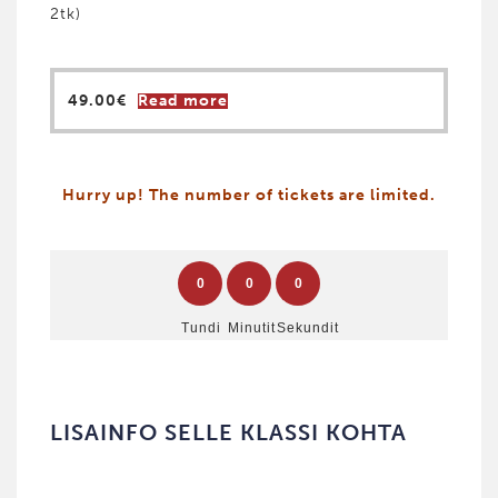
2tk)
49.00
€
Read more
Hurry up! The number of tickets are limited.
0
0
0
Tundi
Minutit
Sekundit
LISAINFO SELLE KLASSI KOHTA