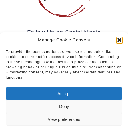
Follow Us on Social Media
Manage Cookie Consent
To provide the best experiences, we use technologies like
cookies to store and/or access device information. Consenting
Subscribe to our newsletter.
to these technologies will allow us to process data such as
browsing behavior or unique IDs on this site. Not consenting or
withdrawing consent, may adversely affect certain features and
functions.
Join
Accept
Deny
Upcoming events
|
Services
|
Sale of Paintings
View preferences
Privacy Policy
|
Cookies Policy
© Vein & Pintsel OÜ. Kõik õigused kaitstud.