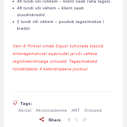
48 tundi või rohkem – klient saab raha tagasi.
48 tundi või vähem – klient saab
stuudiokrediit.
2 tundi või vähem – puudub tagasimakse /
krediit.
Vein & Pintsel omab õigust tühistada klassid
ettenägematutel asjaoludel ja/või vähese
registreerimisega üritused. Tagasimaksed
töödeldakse 4 kalendripäeva jooksul.
Tags:
Akrüül
Akrüülvalamine
ART
Üritused
Share