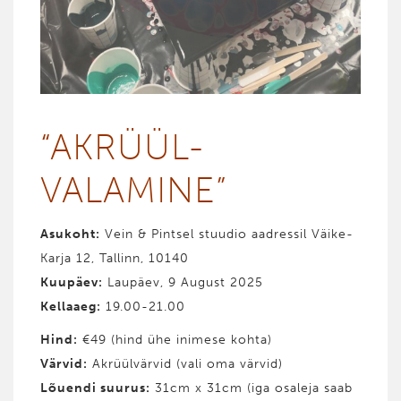
“AKRÜÜL­
VALAMINE”
Asukoht:
Vein & Pintsel stuudio aadressil Väike-
Karja 12, Tallinn, 10140
Kuupäev:
Laupäev, 9 August 2025
Kellaaeg:
19.00-21.00
Hind
:
€49 (hind ühe inimese kohta)
Värvid
:
Akrüülvärvid (vali oma värvid)
Lõuendi suurus:
31cm x 31cm (iga osaleja saab