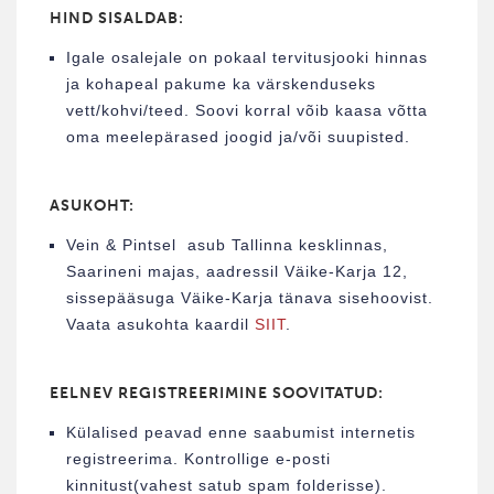
HIND SISALDAB:
Igale osalejale on pokaal tervitusjooki hinnas
ja kohapeal pakume ka värskenduseks
vett/kohvi/teed. Soovi korral võib kaasa võtta
oma meelepärased joogid ja/või suupisted.
ASUKOHT:
Vein & Pintsel asub Tallinna kesklinnas,
Saarineni majas, aadressil Väike-Karja 12,
sissepääsuga Väike-Karja tänava sisehoovist.
Vaata asukohta kaardil
SIIT
.
EELNEV REGISTREERIMINE SOOVITATUD:
Külalised peavad enne saabumist internetis
registreerima. Kontrollige e-posti
kinnitust(vahest satub spam folderisse).