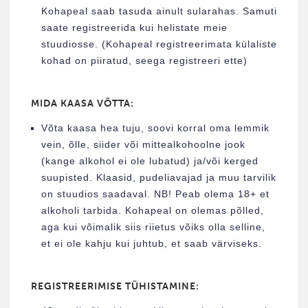
Kohapeal saab tasuda ainult sularahas. Samuti
saate registreerida kui helistate meie
stuudiosse. (Kohapeal registreerimata külaliste
kohad on piiratud, seega registreeri ette)
MIDA KAASA VÕTTA:
Võta kaasa hea tuju, soovi korral oma lemmik
vein, õlle, siider või mittealkohoolne jook
(kange alkohol ei ole lubatud) ja/või kerged
suupisted. Klaasid, pudeliavajad ja muu tarvilik
on stuudios saadaval. NB! Peab olema 18+ et
alkoholi tarbida. Kohapeal on olemas põlled,
aga kui võimalik siis riietus võiks olla selline,
et ei ole kahju kui juhtub, et saab värviseks.
REGISTREERIMISE TÜHISTAMINE: