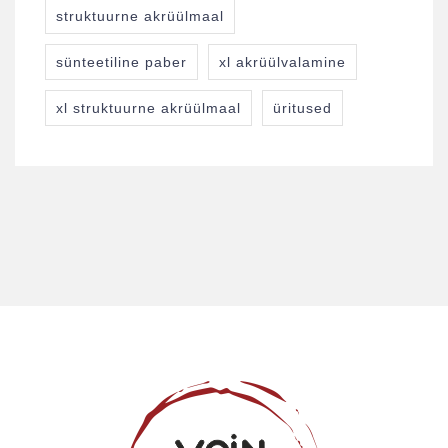
struktuurne akrüülmaal
sünteetiline paber
xl akrüülvalamine
xl struktuurne akrüülmaal
üritused