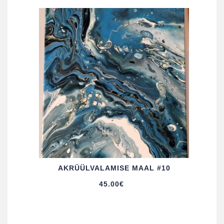
AKRÜÜL­VALAMISE MAAL #10
45.00
€