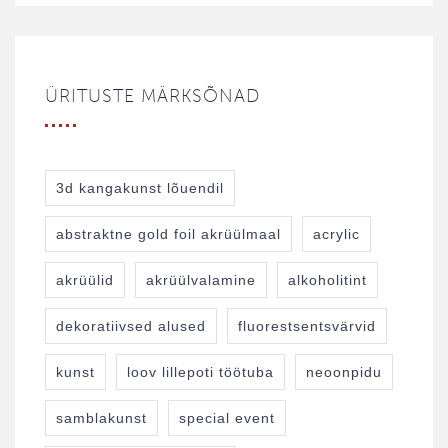
ÜRITUSTE MÄRKSÕNAD
3d kangakunst lõuendil
abstraktne gold foil akrüülmaal
acrylic
akrüülid
akrüülvalamine
alkoholitint
dekoratiivsed alused
fluorestsentsvärvid
kunst
loov lillepoti töötuba
neoonpidu
samblakunst
special event