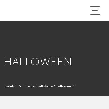
Toggle
navigatio
HALLOWEEN
Esileht
>
Tooted siltidega “halloween”