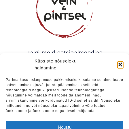
Jälgi meid sotsiaalmeedias
Küpsiste nõusoleku
haldamine
Kui soovite olla kursis meie uudistega (uued
Parima kasutuskogemuse pakkumiseks kasutame seadme teabe
salvestamiseks ja/või juurdepääsemiseks selliseid
üritused, eripakkumised jne), soovitame liituda
tehnoloogiaid nagu küpsised. Nende tehnoloogiatega
meie uudiskirjaga.
nõustumine võimaldab meil töödelda andmeid, nagu
sirvimiskäitumine või kordumatud ID-d sellel saidil. Nõusoleku
mitteandmine või nõusoleku tagasivõtmine võib teatud
funktsioone ja funktsioone negatiivselt mõjutada.
Liitu
Nõustu