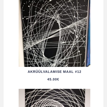
AKRÜÜL­VALAMISE MAAL #12
45.00
€