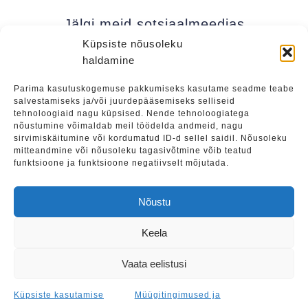
Jälgi meid sotsiaalmeedias
Küpsiste nõusoleku
haldamine
Kui soovite olla kursis meie uudistega (uued
Parima kasutuskogemuse pakkumiseks kasutame seadme teabe
salvestamiseks ja/või juurdepääsemiseks selliseid
üritused, eripakkumised jne), soovitame liituda
tehnoloogiaid nagu küpsised. Nende tehnoloogiatega
meie uudiskirjaga.
nõustumine võimaldab meil töödelda andmeid, nagu
sirvimiskäitumine või kordumatud ID-d sellel saidil. Nõusoleku
mitteandmine või nõusoleku tagasivõtmine võib teatud
funktsioone ja funktsioone negatiivselt mõjutada.
Liitu
Nõustu
Keela
Tulevased üritused
|
Teenused
|
Maalide müük
Vaata eelistusi
Müügitingimused ja privaatsuspoliitika
|
Küpsiste
kasutamise poliitika
Küpsiste kasutamise
Müügitingimused ja
© Vein & Pintsel OÜ. Kõik õigused kaitstud.