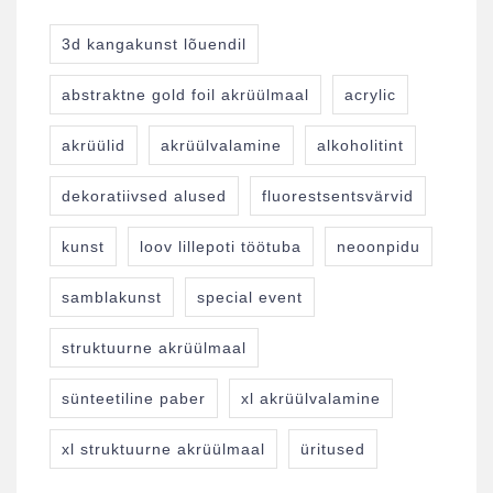
3d kangakunst lõuendil
abstraktne gold foil akrüülmaal
acrylic
akrüülid
akrüülvalamine
alkoholitint
dekoratiivsed alused
fluorestsentsvärvid
kunst
loov lillepoti töötuba
neoonpidu
samblakunst
special event
struktuurne akrüülmaal
sünteetiline paber
xl akrüülvalamine
xl struktuurne akrüülmaal
üritused