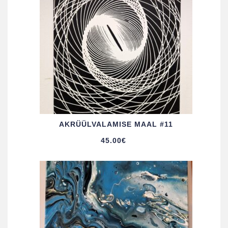
AKRÜÜL­VALAMISE MAAL #11
45.00
€