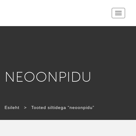
Toggle
navigatio
NEOONPIDU
Esileht
>
Tooted siltidega “neoonpidu”