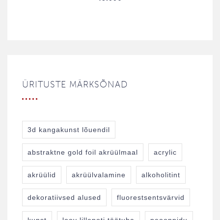
ÜRITUSTE MÄRKSÕNAD
3d kangakunst lõuendil
abstraktne gold foil akrüülmaal
acrylic
akrüülid
akrüülvalamine
alkoholitint
dekoratiivsed alused
fluorestsentsvärvid