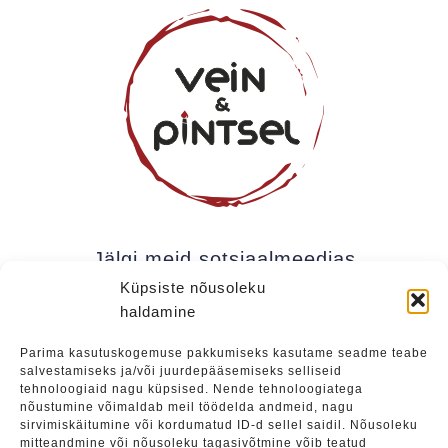
Jälgi meid sotsiaalmeedias
Küpsiste nõusoleku
haldamine
Kui soovite olla kursis meie uudistega (uued
Parima kasutuskogemuse pakkumiseks kasutame seadme teabe
salvestamiseks ja/või juurdepääsemiseks selliseid
üritused, eripakkumised jne), soovitame liituda
tehnoloogiaid nagu küpsised. Nende tehnoloogiatega
meie uudiskirjaga.
nõustumine võimaldab meil töödelda andmeid, nagu
sirvimiskäitumine või kordumatud ID-d sellel saidil. Nõusoleku
mitteandmine või nõusoleku tagasivõtmine võib teatud