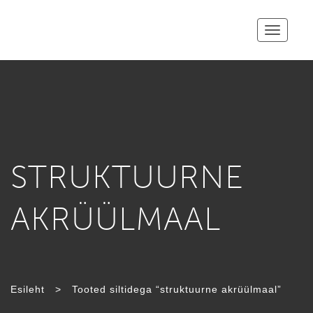
Toggle
navigatio
STRUKTUURNE
AKRÜÜLMAAL
Esileht
>
Tooted siltidega “struktuurne akrüülmaal”