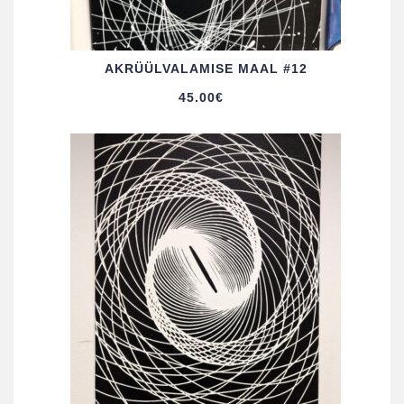
AKRÜÜL­VALAMISE MAAL #12
45.00
€