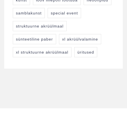
kunst
loov lillepoti töötuba
neoonpidu
samblakunst
special event
struktuurne akrüülmaal
sünteetiline paber
xl akrüülvalamine
xl struktuurne akrüülmaal
üritused