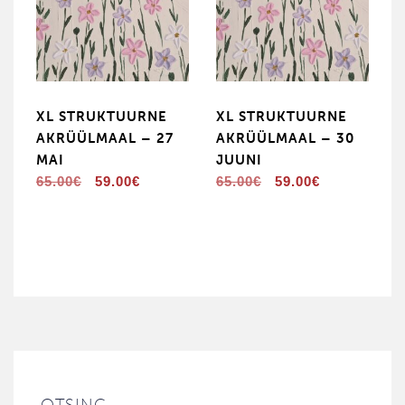
XL STRUKTUURNE
XL STRUKTUURNE
AKRÜÜLMAAL – 27
AKRÜÜLMAAL – 30
MAI
JUUNI
Algne
Praegune
Algne
Praegune
65.00
€
59.00
€
65.00
€
59.00
€
hind
hind
hind
hind
oli:
on:
oli:
on:
65.00€.
59.00€.
65.00€.
59.00€.