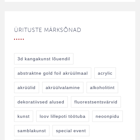
ÜRITUSTE MÄRKSÕNAD
3d kangakunst lõuendil
abstraktne gold foil akrüülmaal
acrylic
akrüülid
akrüülvalamine
alkoholitint
dekoratiivsed alused
fluorestsentsvärvid
kunst
loov lillepoti töötuba
neoonpidu
samblakunst
special event