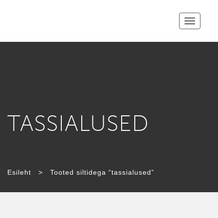
Toggle
navigatio
TASSIALUSED
Esileht
>
Tooted siltidega “tassialused”