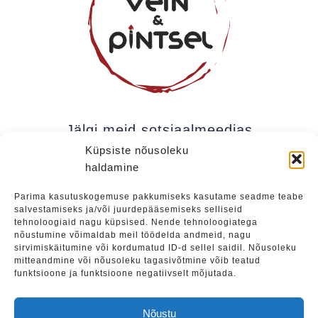
Jälgi meid sotsiaalmeedias
Küpsiste nõusoleku
haldamine
Kui soovite olla kursis meie uudistega (uued
Parima kasutuskogemuse pakkumiseks kasutame seadme teabe
salvestamiseks ja/või juurdepääsemiseks selliseid
üritused, eripakkumised jne), soovitame liituda
tehnoloogiaid nagu küpsised. Nende tehnoloogiatega
meie uudiskirjaga.
nõustumine võimaldab meil töödelda andmeid, nagu
sirvimiskäitumine või kordumatud ID-d sellel saidil. Nõusoleku
mitteandmine või nõusoleku tagasivõtmine võib teatud
funktsioone ja funktsioone negatiivselt mõjutada.
Liitu
Nõustu