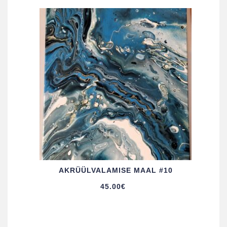
AKRÜÜL­VALAMISE MAAL #10
45.00
€