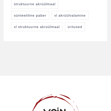
struktuurne akrüülmaal
sünteetiline paber
xl akrüülvalamine
xl struktuurne akrüülmaal
üritused