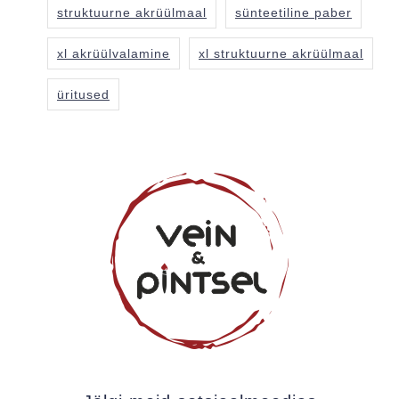
struktuurne akrüülmaal
sünteetiline paber
xl akrüülvalamine
xl struktuurne akrüülmaal
üritused