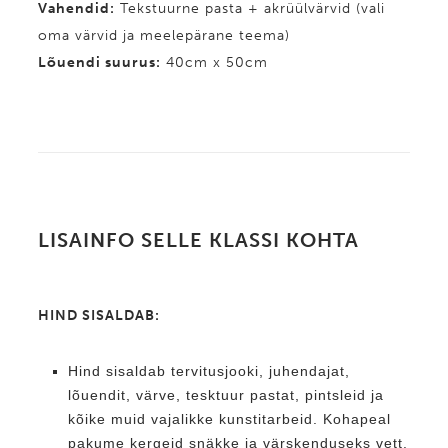
Vahendid
:
Tekstuurne pasta + akrüülvärvid (vali
oma värvid ja meelepärane teema)
Lõuendi suurus:
40cm x 50cm
LISAINFO SELLE KLASSI KOHTA
HIND SISALDAB:
Hind sisaldab tervitusjooki, juhendajat,
lõuendit, värve, tesktuur pastat, pintsleid ja
kõike muid vajalikke kunstitarbeid. Kohapeal
pakume kergeid snäkke ja värskenduseks vett.