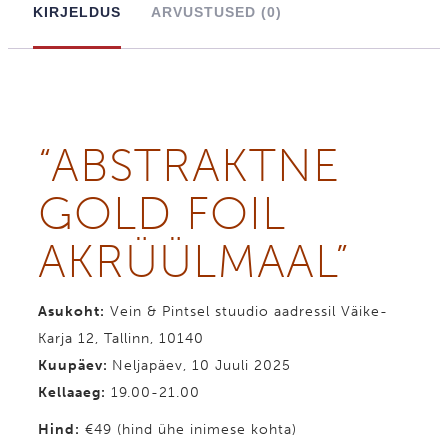
KIRJELDUS
ARVUSTUSED (0)
kogus
“ABST­RAKT­NE
GOLD FOIL
AKRÜÜL­­­MAAL”
Asukoht:
Vein & Pintsel stuudio aadressil Väike-
Karja 12, Tallinn, 10140
Kuupäev:
Neljapäev, 10 Juuli 2025
Kellaaeg:
19.00-21.00
Hind
:
€49 (hind ühe inimese kohta)