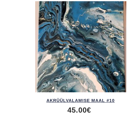
AKRÜÜL­VALAMISE MAAL #10
45.00
€