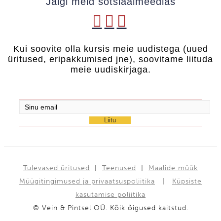
Jälgi meid sotsiaalmeedias
Kui soovite olla kursis meie uudistega (uued
üritused, eripakkumised jne), soovitame liituda
meie uudiskirjaga.
Liitu
Tulevased üritused
|
Teenused
|
Maalide müük
Müügitingimused ja privaatsuspoliitika
|
Küpsiste
kasutamise poliitika
© Vein & Pintsel OÜ. Kõik õigused kaitstud.