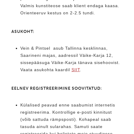
Valmis kunstiteose saab klient endaga kaasa.
Orienteeruv kestus on 2-2.5 tundi.
ASUKOHT:
Vein & Pintsel asub Tallinna kesklinnas,
Saarineni majas, aadressil Väike-Karja 12,
sissepääsuga Väike-Karja tänava sisehoovist.
Vaata asukohta kaardil
SIIT
.
EELNEV REGISTREERIMINE SOOVITATUD:
Külalised peavad enne saabumist internetis
registreerima. Kontrollige e-posti kinnitust
(võib sattuda rämpsposti). Kohapeal saab
tasuda ainult sularahas. Samuti saate
registreerida kui helistate meie stuudiosse.