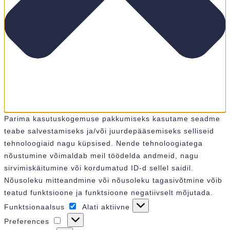
Parima kasutuskogemuse pakkumiseks kasutame seadme
teabe salvestamiseks ja/või juurdepääsemiseks selliseid
tehnoloogiaid nagu küpsised. Nende tehnoloogiatega
nõustumine võimaldab meil töödelda andmeid, nagu
sirvimiskäitumine või kordumatud ID-d sellel saidil.
Nõusoleku mitteandmine või nõusoleku tagasivõtmine võib
teatud funktsioone ja funktsioone negatiivselt mõjutada.
Funktsionaalsus
Alati aktiivne
Funktsionaalsus
Preferences