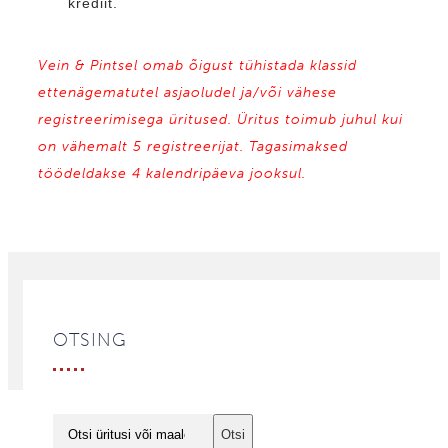
krediit.
Vein & Pintsel omab õigust tühistada klassid
ettenägematutel asjaoludel ja/või vähese
registreerimisega üritused. Üritus toimub juhul kui
on vähemalt 5 registreerijat. Tagasimaksed
töödeldakse 4 kalendripäeva jooksul.
OTSING
Otsi