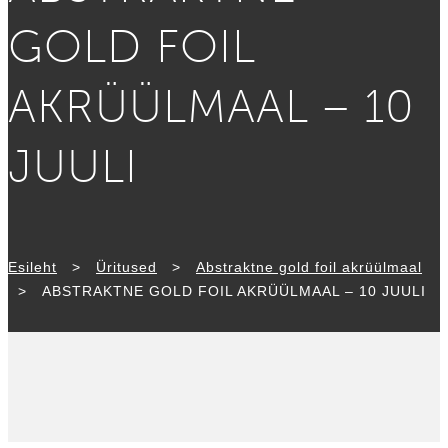
GOLD FOIL
AKRÜÜLMAAL – 10
JUULI
Esileht
>
Üritused
>
Abstraktne gold foil akrüülmaal
>
ABSTRAKTNE GOLD FOIL AKRÜÜLMAAL – 10 JUULI