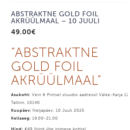
ABSTRAKTNE GOLD FOIL
AKRÜÜLMAAL – 10 JUULI
49.00
€
“ABST­RAKT­NE
GOLD FOIL
AKRÜÜL­MAAL”
Asukoht:
Vein & Pintsel stuudio aadressil Väike-Karja 12
Tallinn, 10140
Kuupäev:
Neljapäev, 10 Juuli 2025
Kellaaeg:
19.00-21.00
Hind
:
€49 (hind ühe inimese kohta)