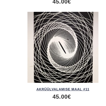
45.00
€
AKRÜÜL­VALAMISE MAAL #11
45.00
€