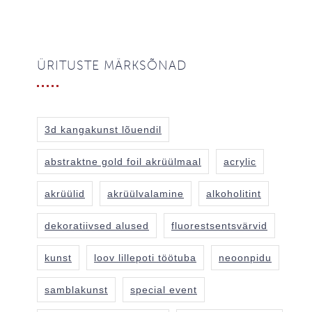
ÜRITUSTE MÄRKSÕNAD
3d kangakunst lõuendil
abstraktne gold foil akrüülmaal
acrylic
akrüülid
akrüülvalamine
alkoholitint
dekoratiivsed alused
fluorestsentsvärvid
kunst
loov lillepoti töötuba
neoonpidu
samblakunst
special event