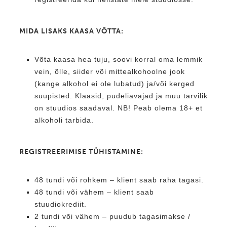
MIDA LISAKS KAASA VÕTTA:
Võta kaasa hea tuju, soovi korral oma lemmik
vein, õlle, siider või mittealkohoolne jook
(kange alkohol ei ole lubatud) ja/või kerged
suupisted. Klaasid, pudeliavajad ja muu tarvilik
on stuudios saadaval. NB! Peab olema 18+ et
alkoholi tarbida.
REGISTREERIMISE TÜHISTAMINE:
48 tundi või rohkem – klient saab raha tagasi.
48 tundi või vähem – klient saab
stuudiokrediit.
2 tundi või vähem – puudub tagasimakse /