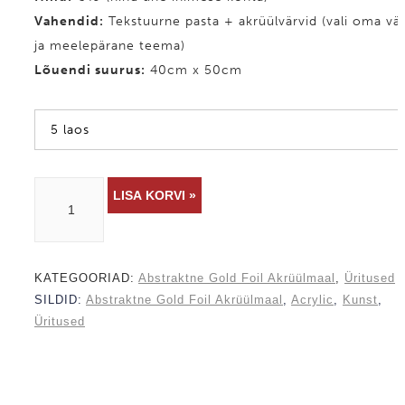
Vahendid
:
Tekstuurne pasta + akrüülvärvid (vali oma vär
ja meelepärane teema)
Lõuendi suurus:
40cm x 50cm
5 laos
ABSTRAKTNE
LISA KORVI »
GOLD
FOIL
KATEGOORIAD:
Abstraktne Gold Foil Akrüülmaal
,
Üritused
AKRÜÜLMAAL
SILDID:
Abstraktne Gold Foil Akrüülmaal
,
Acrylic
,
Kunst
,
Üritused
-
10
JUULI