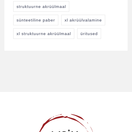
struktuurne akrüülmaal
sünteetiline paber
xl akrüülvalamine
xl struktuurne akrüülmaal
üritused