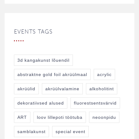
EVENTS TAGS
3d kangakunst lõuendil
abstraktne gold foil akrüülmaal
acrylic
akrüülid
akrüülvalamine
alkoholitint
dekoratiivsed alused
fluorestsentsvärvid
ART
loov lillepoti töötuba
neoonpidu
samblakunst
special event