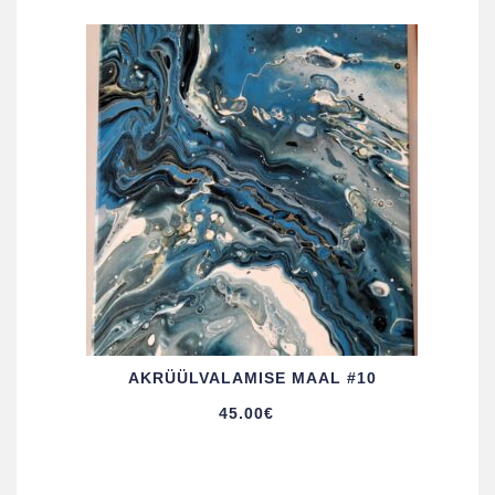
AKRÜÜL­VALAMISE MAAL #10
45.00
€