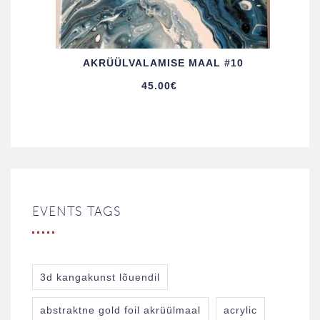
AKRÜÜL­VALAMISE MAAL #10
45.00
€
EVENTS TAGS
3d kangakunst lõuendil
abstraktne gold foil akrüülmaal
acrylic