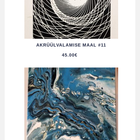
AKRÜÜL­VALAMISE MAAL #11
45.00
€