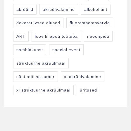
akrüülid
akrüülvalamine
alkoholitint
dekoratiivsed alused
fluorestsentsvärvid
ART
loov lillepoti töötuba
neoonpidu
samblakunst
special event
struktuurne akrüülmaal
sünteetiline paber
xl akrüülvalamine
xl struktuurne akrüülmaal
üritused