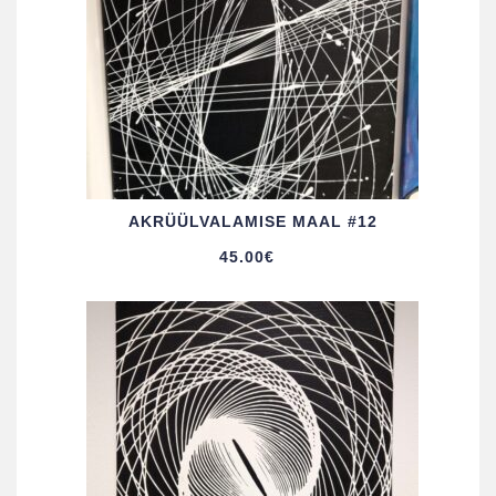
AKRÜÜL­VALAMISE MAAL #12
45.00
€