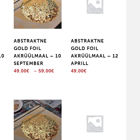
ABSTRAKTNE
ABSTRAKTNE
GOLD FOIL
GOLD FOIL
10
AKRÜÜLMAAL – 10
AKRÜÜLMAAL – 12
SEPTEMBER
APRILL
Price
49.00
€
–
59.00
€
49.00
€
range:
49.00€
through
59.00€