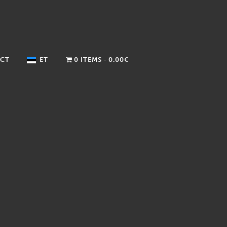
CT
ET
0 ITEMS
0.00€