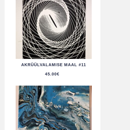
AKRÜÜL­VALAMISE MAAL #11
45.00
€