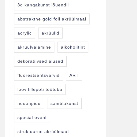
3d kangakunst lõuendil
abstraktne gold foil akrüülmaal
acrylic
akrüülid
akrüülvalamine
alkoholitint
dekoratiivsed alused
fluorestsentsvärvid
ART
loov lillepoti töötuba
neoonpidu
samblakunst
special event
struktuurne akrüülmaal