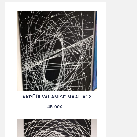
AKRÜÜL­VALAMISE MAAL #12
45.00
€