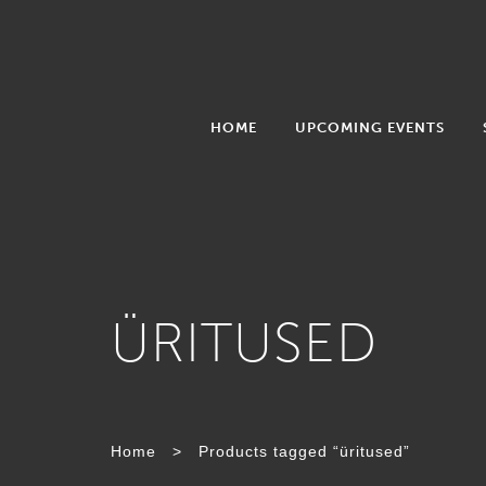
HOME
UPCOMING EVENTS
ÜRITUSED
TAG:
Home
>
Products tagged “üritused”