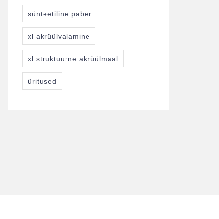
sünteetiline paber
xl akrüülvalamine
xl struktuurne akrüülmaal
üritused