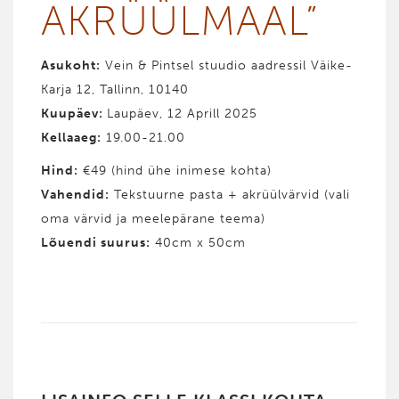
AKRÜÜL­­­MAAL”
Asukoht:
Vein & Pintsel stuudio aadressil Väike-
Karja 12, Tallinn, 10140
Kuupäev:
Laupäev, 12 Aprill 2025
Kellaaeg:
19.00-21.00
Hind
:
€49 (hind ühe inimese kohta)
Vahendid
:
Tekstuurne pasta + akrüülvärvid (vali
oma värvid ja meelepärane teema)
Lõuendi suurus:
40cm x 50cm