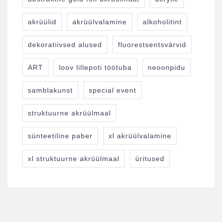
akrüülid
akrüülvalamine
alkoholitint
dekoratiivsed alused
fluorestsentsvärvid
ART
loov lillepoti töötuba
neoonpidu
samblakunst
special event
struktuurne akrüülmaal
sünteetiline paber
xl akrüülvalamine
xl struktuurne akrüülmaal
üritused