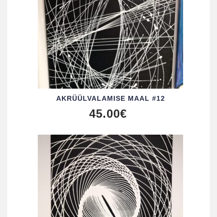
AKRÜÜL­VALAMISE MAAL #12
45.00
€