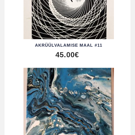
AKRÜÜL­VALAMISE MAAL #11
45.00
€