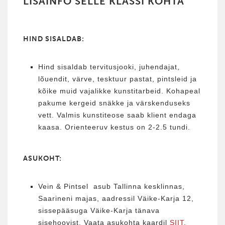
LISAINFO SELLE KLASSI KOHTA
HIND SISALDAB:
Hind sisaldab tervitusjooki, juhendajat,
lõuendit, värve, tesktuur pastat, pintsleid ja
kõike muid vajalikke kunstitarbeid. Kohapeal
pakume kergeid snäkke ja värskenduseks
vett. Valmis kunstiteose saab klient endaga
kaasa. Orienteeruv kestus on 2-2.5 tundi.
ASUKOHT:
Vein & Pintsel asub Tallinna kesklinnas,
Saarineni majas, aadressil Väike-Karja 12,
sissepääsuga Väike-Karja tänava
sisehoovist. Vaata asukohta kaardil
SIIT
.