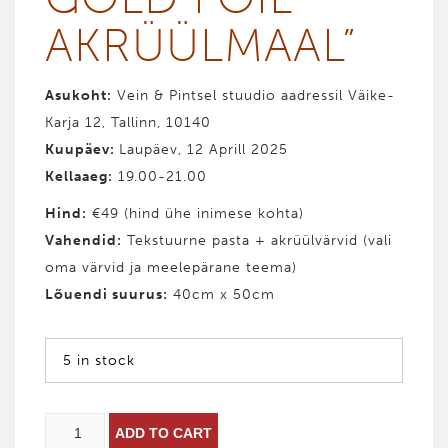
AKRÜÜL­MAAL”
Asukoht:
Vein & Pintsel stuudio aadressil Väike-
Karja 12, Tallinn, 10140
Kuupäev:
Laupäev, 12 Aprill 2025
Kellaaeg:
19.00-21.00
Hind
:
€49 (hind ühe inimese kohta)
Vahendid
:
Tekstuurne pasta + akrüülvärvid (vali
oma värvid ja meelepärane teema)
Lõuendi suurus:
40cm x 50cm
5 in stock
ABSTRAKTNE
ADD TO CART