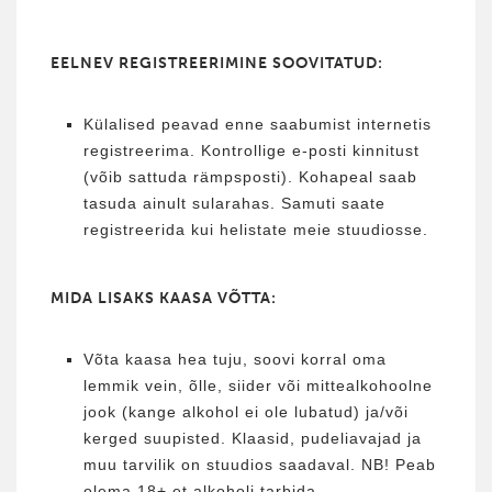
EELNEV REGISTREERIMINE SOOVITATUD:
Külalised peavad enne saabumist internetis
registreerima. Kontrollige e-posti kinnitust
(võib sattuda rämpsposti). Kohapeal saab
tasuda ainult sularahas. Samuti saate
registreerida kui helistate meie stuudiosse.
MIDA LISAKS KAASA VÕTTA:
Võta kaasa hea tuju, soovi korral oma
lemmik vein, õlle, siider või mittealkohoolne
jook (kange alkohol ei ole lubatud) ja/või
kerged suupisted. Klaasid, pudeliavajad ja
muu tarvilik on stuudios saadaval. NB! Peab
olema 18+ et alkoholi tarbida.