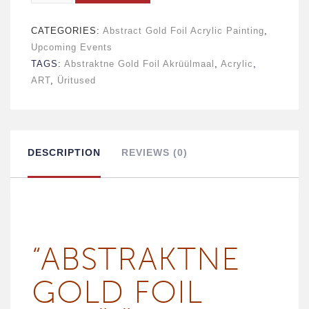
GOLD
CATEGORIES:
Abstract Gold Foil Acrylic Painting
,
FOIL
Upcoming Events
AKRÜÜLMAAL
TAGS:
Abstraktne Gold Foil Akrüülmaal
,
Acrylic
,
ART
,
Üritused
-
12
APRILL
DESCRIPTION
REVIEWS (0)
quantity
“ABST­RAKT­NE
GOLD FOIL