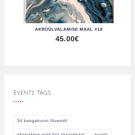
AKRÜÜL­VALAMISE MAAL #10
45.00
€
EVENTS TAGS
3d kangakunst lõuendil
abstraktne gold foil akrüülmaal
acrylic