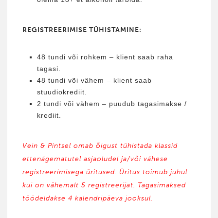
REGISTREERIMISE TÜHISTAMINE:
48 tundi või rohkem – klient saab raha
tagasi.
48 tundi või vähem – klient saab
stuudiokrediit.
2 tundi või vähem – puudub tagasimakse /
krediit.
Vein & Pintsel omab õigust tühistada klassid
ettenägematutel asjaoludel ja/või vähese
registreerimisega üritused. Üritus toimub juhul
kui on vähemalt 5 registreerijat. Tagasimaksed
töödeldakse 4 kalendripäeva jooksul.