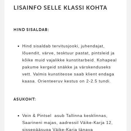
LISAINFO SELLE KLASSI KOHTA
HIND SISALDAB:
Hind sisaldab tervitusjooki, juhendajat,
lõuendit, värve, tesktuur pastat, pintsleid ja
kõike muid vajalikke kunstitarbeid. Kohapeal
pakume kergeid snäkke ja värskenduseks
vett. Valmis kunstiteose saab klient endaga
kaasa. Orienteeruv kestus on 2-2.5 tundi.
ASUKOHT:
Vein & Pintsel asub Tallinna kesklinnas,
Saarineni majas, aadressil Väike-Karja 12,
sissepääsuga Väike-Karja tänava