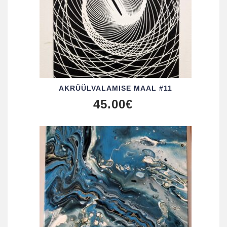
AKRÜÜL­VALAMISE MAAL #11
45.00
€