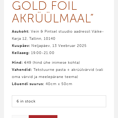
GOLD FOIL
AKRÜÜL­MAAL”
Asukoht:
Vein & Pintsel stuudio aadressil Väike-
Karja 12, Tallinn, 10140
Kuupäev:
Neljapäev, 13 Veebruar 2025
Kellaaeg:
19.00-21.00
Hind
:
€49 (hind ühe inimese kohta)
Vahendid
:
Tekstuurne pasta + akrüülvärvid (vali
oma värvid ja meelepärane teema)
Lõuendi suurus:
40cm x 50cm
6 in stock