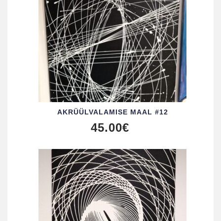
AKRÜÜL­VALAMISE MAAL #12
45.00
€