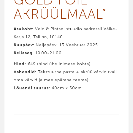
AKRÜÜL­­­MAAL”
Asukoht:
Vein & Pintsel stuudio aadressil Väike-
Karja 12, Tallinn, 10140
Kuupäev:
Neljapäev, 13 Veebruar 2025
Kellaaeg:
19.00-21.00
Hind
:
€49 (hind ühe inimese kohta)
Vahendid
:
Tekstuurne pasta + akrüülvärvid (vali
oma värvid ja meelepärane teema)
Lõuendi suurus:
40cm x 50cm