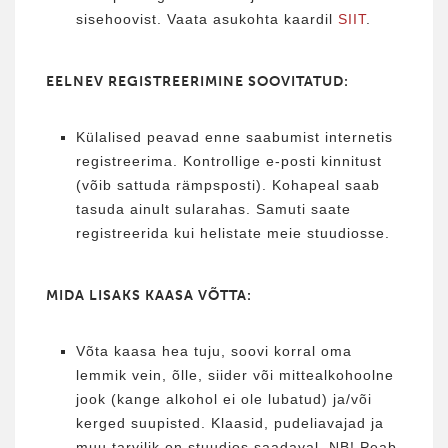
sisehoovist. Vaata asukohta kaardil
SIIT
.
EELNEV REGISTREERIMINE SOOVITATUD:
Külalised peavad enne saabumist internetis
registreerima. Kontrollige e-posti kinnitust
(võib sattuda rämpsposti). Kohapeal saab
tasuda ainult sularahas. Samuti saate
registreerida kui helistate meie stuudiosse.
MIDA LISAKS KAASA VÕTTA:
Võta kaasa hea tuju, soovi korral oma
lemmik vein, õlle, siider või mittealkohoolne
jook (kange alkohol ei ole lubatud) ja/või
kerged suupisted. Klaasid, pudeliavajad ja
muu tarvilik on stuudios saadaval. NB! Peab