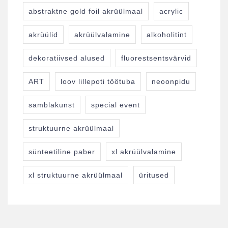
abstraktne gold foil akrüülmaal
acrylic
akrüülid
akrüülvalamine
alkoholitint
dekoratiivsed alused
fluorestsentsvärvid
ART
loov lillepoti töötuba
neoonpidu
samblakunst
special event
struktuurne akrüülmaal
sünteetiline paber
xl akrüülvalamine
xl struktuurne akrüülmaal
üritused