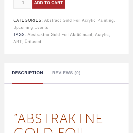
ABSTRAKTNE
ADD TO CART
GOLD
CATEGORIES:
Abstract Gold Foil Acrylic Painting
,
FOIL
Upcoming Events
AKRÜÜLMAAL
TAGS:
Abstraktne Gold Foil Akrüülmaal
,
Acrylic
,
ART
,
Üritused
-
13
VEEBRUAR
DESCRIPTION
REVIEWS (0)
quantity
“ABST­RAKT­NE
GOLD FOIL