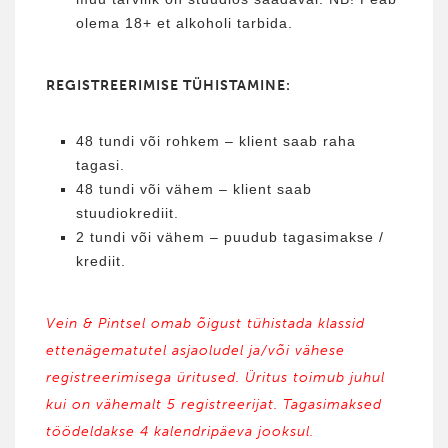
olema 18+ et alkoholi tarbida.
REGISTREERIMISE TÜHISTAMINE:
48 tundi või rohkem – klient saab raha
tagasi.
48 tundi või vähem – klient saab
stuudiokrediit.
2 tundi või vähem – puudub tagasimakse /
krediit.
Vein & Pintsel omab õigust tühistada klassid
ettenägematutel asjaoludel ja/või vähese
registreerimisega üritused. Üritus toimub juhul
kui on vähemalt 5 registreerijat. Tagasimaksed
töödeldakse 4 kalendripäeva jooksul.