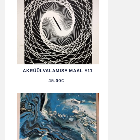
AKRÜÜL­VALAMISE MAAL #11
45.00
€