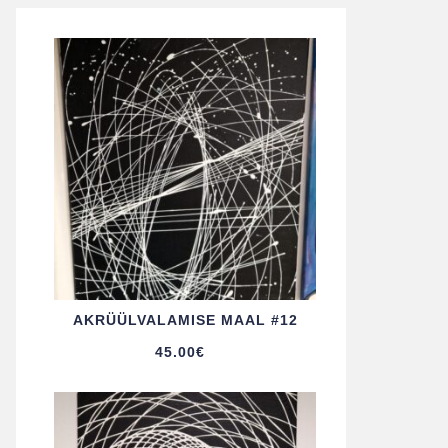
AKRÜÜL­VALAMISE MAAL #12
45.00
€