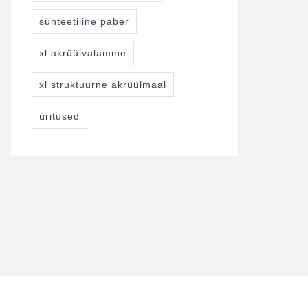
sünteetiline paber
xl akrüülvalamine
xl struktuurne akrüülmaal
üritused