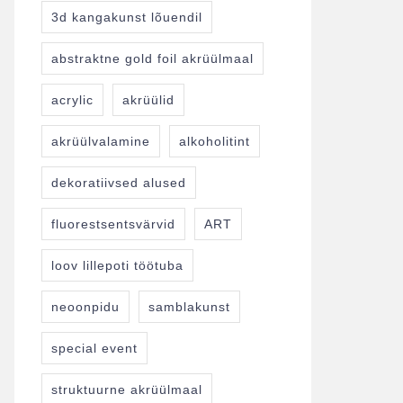
3d kangakunst lõuendil
abstraktne gold foil akrüülmaal
acrylic
akrüülid
akrüülvalamine
alkoholitint
dekoratiivsed alused
fluorestsentsvärvid
ART
loov lillepoti töötuba
neoonpidu
samblakunst
special event
struktuurne akrüülmaal