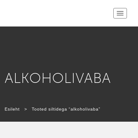
Toggle
navigatio
ALKOHOLIVABA
Esileht
>
Tooted siltidega “alkoholivaba”