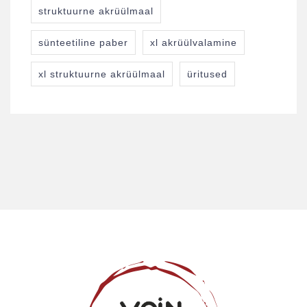
struktuurne akrüülmaal
sünteetiline paber
xl akrüülvalamine
xl struktuurne akrüülmaal
üritused