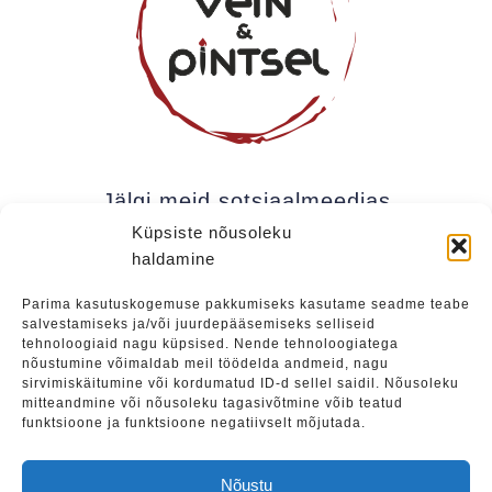
Jälgi meid sotsiaalmeedias
Küpsiste nõusoleku
haldamine
Kui soovite olla kursis meie uudistega (uued
Parima kasutuskogemuse pakkumiseks kasutame seadme teabe
salvestamiseks ja/või juurdepääsemiseks selliseid
üritused, eripakkumised jne), soovitame liituda
tehnoloogiaid nagu küpsised. Nende tehnoloogiatega
meie uudiskirjaga.
nõustumine võimaldab meil töödelda andmeid, nagu
sirvimiskäitumine või kordumatud ID-d sellel saidil. Nõusoleku
mitteandmine või nõusoleku tagasivõtmine võib teatud
funktsioone ja funktsioone negatiivselt mõjutada.
Liitu
Nõustu