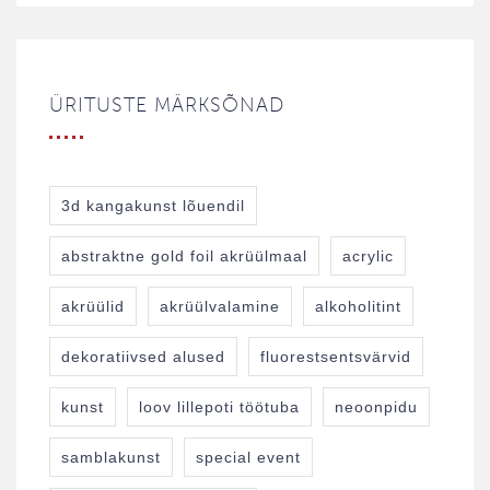
ÜRITUSTE MÄRKSÕNAD
3d kangakunst lõuendil
abstraktne gold foil akrüülmaal
acrylic
akrüülid
akrüülvalamine
alkoholitint
dekoratiivsed alused
fluorestsentsvärvid
kunst
loov lillepoti töötuba
neoonpidu
samblakunst
special event