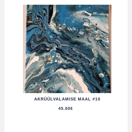
AKRÜÜL­VALAMISE MAAL #10
45.00
€