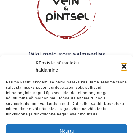
Jälgi meid sotsiaalmeedias
Küpsiste nõusoleku
haldamine
Kui soovite olla kursis meie uudistega (uued
Parima kasutuskogemuse pakkumiseks kasutame seadme teabe
salvestamiseks ja/või juurdepääsemiseks selliseid
üritused, eripakkumised jne), soovitame liituda
tehnoloogiaid nagu küpsised. Nende tehnoloogiatega
meie uudiskirjaga.
nõustumine võimaldab meil töödelda andmeid, nagu
sirvimiskäitumine või kordumatud ID-d sellel saidil. Nõusoleku
mitteandmine või nõusoleku tagasivõtmine võib teatud
funktsioone ja funktsioone negatiivselt mõjutada.
Liitu
Nõustu