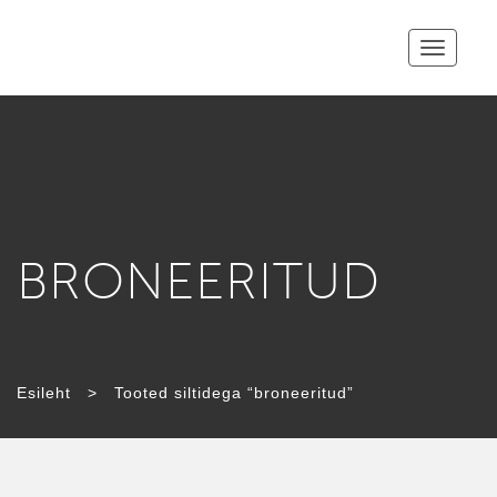
Toggle
navigatio
BRONEERITUD
Esileht
>
Tooted siltidega “broneeritud”