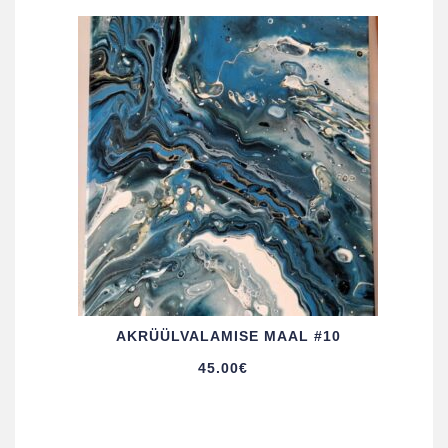
AKRÜÜL­VALAMISE MAAL #10
45.00
€