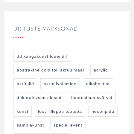
ÜRITUSTE MÄRKSÕNAD
3d kangakunst lõuendil
abstraktne gold foil akrüülmaal
acrylic
akrüülid
akrüülvalamine
alkoholitint
dekoratiivsed alused
fluorestsentsvärvid
kunst
loov lillepoti töötuba
neoonpidu
samblakunst
special event