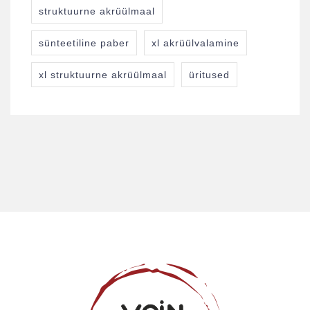
struktuurne akrüülmaal
sünteetiline paber
xl akrüülvalamine
xl struktuurne akrüülmaal
üritused